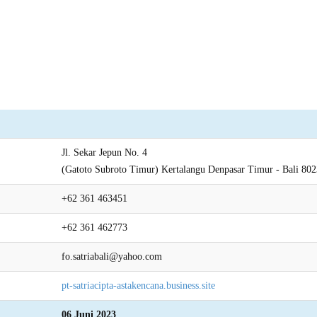
Jl. Sekar Jepun No. 4
(Gatoto Subroto Timur) Kertalangu Denpasar Timur - Bali 80
+62 361 463451
+62 361 462773
fo.satriabali@yahoo.com
pt-satriacipta-astakencana.business.site
06 Juni 2023